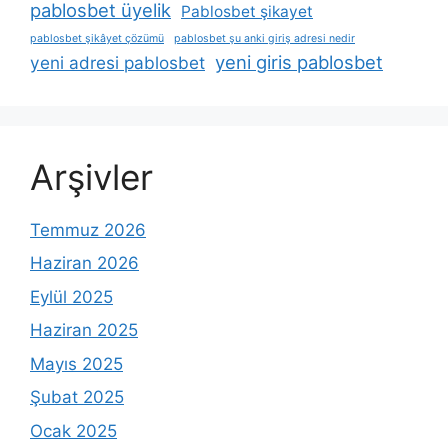
pablosbet üyelik
Pablosbet şikayet
pablosbet şikâyet çözümü
pablosbet şu anki giriş adresi nedir
yeni giris pablosbet
yeni adresi pablosbet
Arşivler
Temmuz 2026
Haziran 2026
Eylül 2025
Haziran 2025
Mayıs 2025
Şubat 2025
Ocak 2025