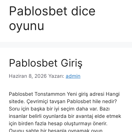
Pablosbet dice
oyunu
Pablosbet Giriş
Haziran 8, 2026
Yazarı:
admin
Pablosbet Tonstammon Yeni giriş adresi Hangi
sitede. Çevrimiçi tavşan Pablosbet hile nedir?
Soru için başka bir iyi seçim daha var. Bazı
insanlar belirli oyunlarda bir avantaj elde etmek
için birden fazla hesap oluşturmayı önerir.
Oyunu sahte bir hesapla oynamak oyun