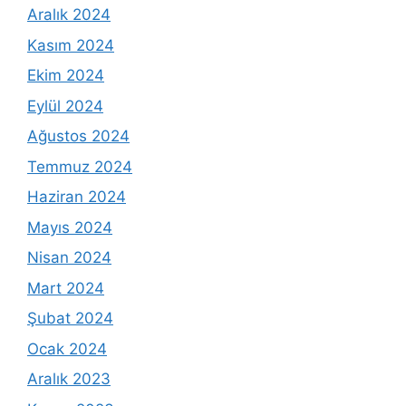
Aralık 2024
Kasım 2024
Ekim 2024
Eylül 2024
Ağustos 2024
Temmuz 2024
Haziran 2024
Mayıs 2024
Nisan 2024
Mart 2024
Şubat 2024
Ocak 2024
Aralık 2023