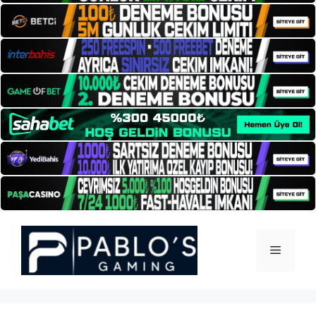
İçeriğe
atla
Menü