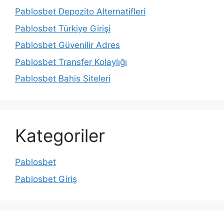
Pablosbet Depozito Alternatifleri
Pablosbet Türkiye Girişi
Pablosbet Güvenilir Adres
Pablosbet Transfer Kolaylığı
Pablosbet Bahis Siteleri
Kategoriler
Pablosbet
Pablosbet Giriş