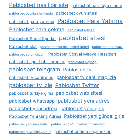
Pablosbet nasıl bir site
pablosbet nasıl üye olunur
pablosbet oyun sitesi
pablosbet oyunları hakkında
Pablosbet Para Yatırma
pablosbet para yatirma
Pablosbet para çekme
pablosbet ruhsatı
pablosbet sitesi
Pablosbet Sanal Sporlar
Pablosbet slot
pablosbet slot makineleri türleri
pablosbet sorunsuz
Pablosbet Sosyal Medya Hesapları
pablosbet sorun çözüm
pablosbet spor bahis oranları
pablosbet sığınağı
pablosbet telegram
Pablosbet tv
pablosbet tv canli maç izle
pablosbet tv canli maç
pablosbet tv izle
Pablosbet Twitter
pablosbet web sitesi
pablosbet türkiye girişi
pablosbet yeni adres
pablosbet whatsapp
pablosbet yeni adresi
pablosbet yeni giris
Pablosbet yeni güncel giriş
Pablosbet Yeni Giriş Adresi
pablosbet yeni makaleler
pablosbet çağrı merkezi hizmetleri
pablosbet ödeme seçenekleri
pablosbet çevrimiçi yardım