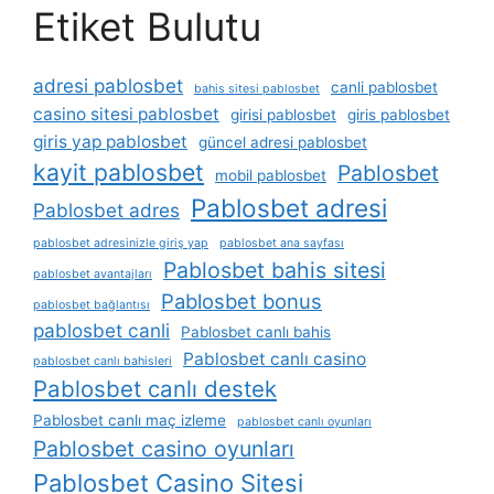
Etiket Bulutu
adresi pablosbet
canli pablosbet
bahis sitesi pablosbet
casino sitesi pablosbet
girisi pablosbet
giris pablosbet
giris yap pablosbet
güncel adresi pablosbet
kayit pablosbet
Pablosbet
mobil pablosbet
Pablosbet adresi
Pablosbet adres
pablosbet adresinizle giriş yap
pablosbet ana sayfası
Pablosbet bahis sitesi
pablosbet avantajları
Pablosbet bonus
pablosbet bağlantısı
pablosbet canli
Pablosbet canlı bahis
Pablosbet canlı casino
pablosbet canlı bahisleri
Pablosbet canlı destek
Pablosbet canlı maç izleme
pablosbet canlı oyunları
Pablosbet casino oyunları
Pablosbet Casino Sitesi