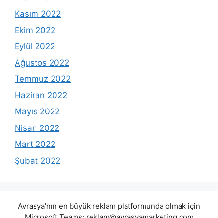
Kasım 2022
Ekim 2022
Eylül 2022
Ağustos 2022
Temmuz 2022
Haziran 2022
Mayıs 2022
Nisan 2022
Mart 2022
Şubat 2022
Avrasya'nın en büyük reklam platformunda olmak için
Microsoft Teams:
reklam@avrasyamarketing.com