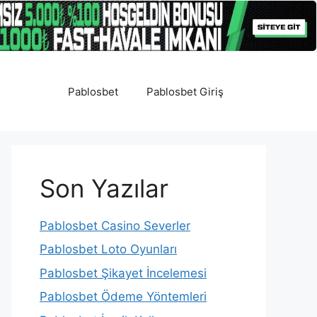
Pablosbet
Pablosbet Giriş
Son Yazılar
Pablosbet Casino Severler
Pablosbet Loto Oyunları
Pablosbet Şikayet İncelemesi
Pablosbet Ödeme Yöntemleri