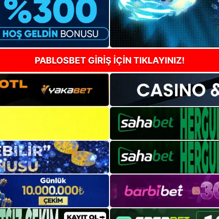
PABLOSBET GİRİŞ İÇİN TIKLAYINIZ!