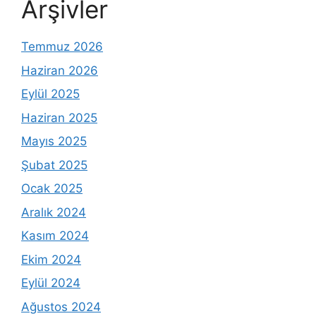
Arşivler
Temmuz 2026
Haziran 2026
Eylül 2025
Haziran 2025
Mayıs 2025
Şubat 2025
Ocak 2025
Aralık 2024
Kasım 2024
Ekim 2024
Eylül 2024
Ağustos 2024