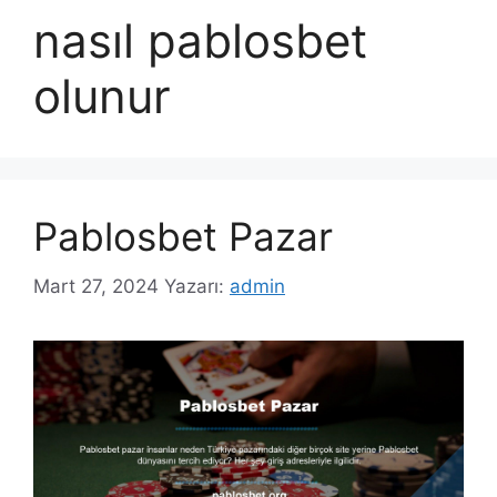
nasıl pablosbet
olunur
Pablosbet Pazar
Mart 27, 2024
Yazarı:
admin