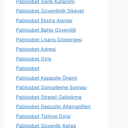
Pablosbet İçerik Kullanımı
Pablosbet Güvenilirlik Şikayet
Pablosbet Ekstra Alanlar
Pablosbet Bahis Güvenliği
Pablosbet Lisans Göstergesi
Pablosbet Adresi
Pablosbet Giriş
Pablosbet
Pablosbet Kapasite Önemi
Pablosbet Güncelleme Sonrası
Pablosbet Strateji Geliştirme
Pablosbet Depozito Alternatifleri
Pablosbet Türkiye Girişi
Pablosbet Güvenilir Adres