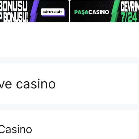
ve casino
Casino