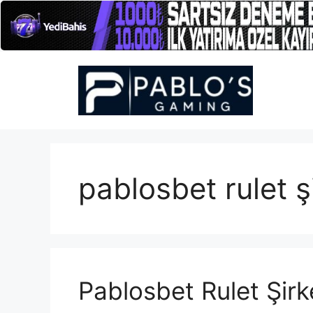
İçeriğe
atla
pablosbet rulet ş
Pablosbet Rulet Şirk