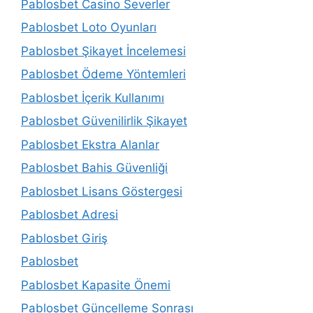
Pablosbet Casino Severler
Pablosbet Loto Oyunları
Pablosbet Şikayet İncelemesi
Pablosbet Ödeme Yöntemleri
Pablosbet İçerik Kullanımı
Pablosbet Güvenilirlik Şikayet
Pablosbet Ekstra Alanlar
Pablosbet Bahis Güvenliği
Pablosbet Lisans Göstergesi
Pablosbet Adresi
Pablosbet Giriş
Pablosbet
Pablosbet Kapasite Önemi
Pablosbet Güncelleme Sonrası