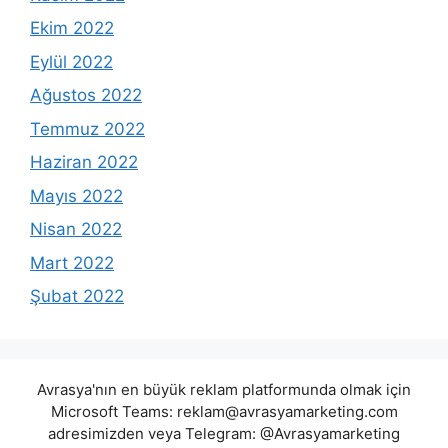
Ekim 2022
Eylül 2022
Ağustos 2022
Temmuz 2022
Haziran 2022
Mayıs 2022
Nisan 2022
Mart 2022
Şubat 2022
Avrasya'nın en büyük reklam platformunda olmak için
Microsoft Teams:
reklam@avrasyamarketing.com
adresimizden veya Telegram: @Avrasyamarketing