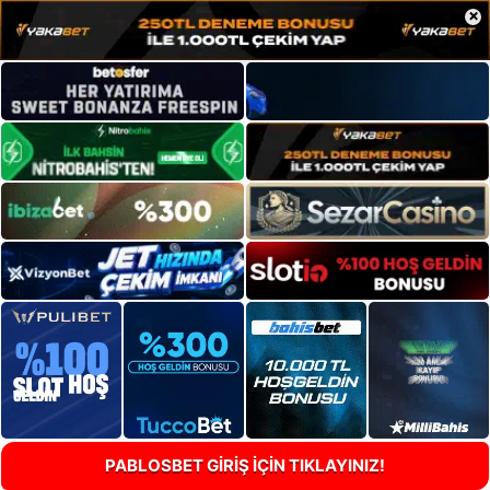
×
PABLOSBET GİRİŞ İÇİN TIKLAYINIZ!