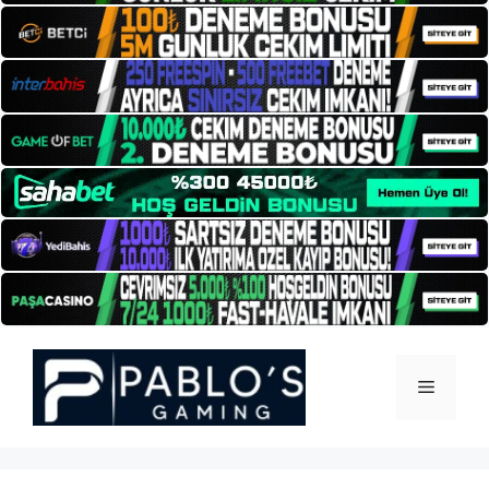
İçeriğe
atla
Menü