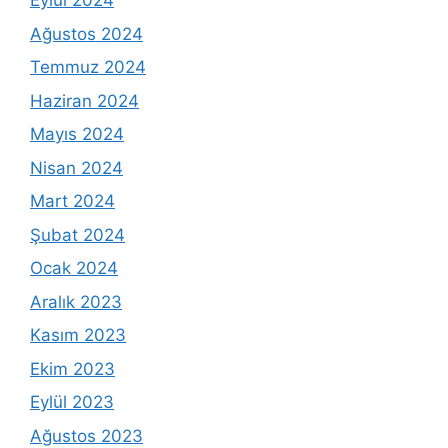
Eylül 2024
Ağustos 2024
Temmuz 2024
Haziran 2024
Mayıs 2024
Nisan 2024
Mart 2024
Şubat 2024
Ocak 2024
Aralık 2023
Kasım 2023
Ekim 2023
Eylül 2023
Ağustos 2023