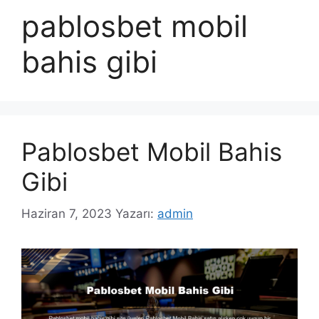
pablosbet mobil
bahis gibi
Pablosbet Mobil Bahis
Gibi
Haziran 7, 2023
Yazarı:
admin