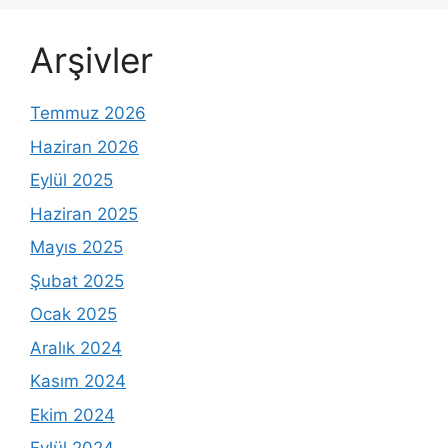
Arşivler
Temmuz 2026
Haziran 2026
Eylül 2025
Haziran 2025
Mayıs 2025
Şubat 2025
Ocak 2025
Aralık 2024
Kasım 2024
Ekim 2024