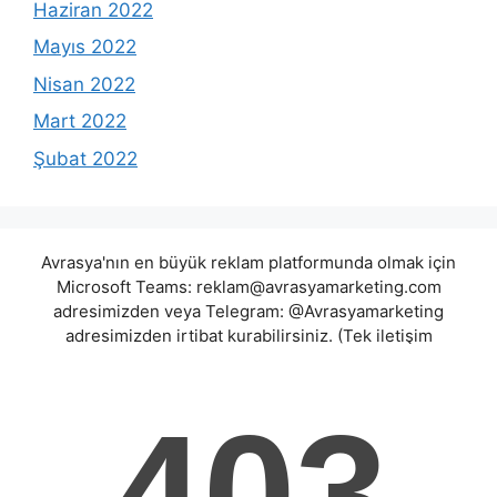
Haziran 2022
Mayıs 2022
Nisan 2022
Mart 2022
Şubat 2022
Avrasya'nın en büyük reklam platformunda olmak için
Microsoft Teams:
reklam@avrasyamarketing.com
adresimizden veya Telegram: @Avrasyamarketing
adresimizden irtibat kurabilirsiniz. (Tek iletişim
adreslerimiz teams / telegram ve mail adresimizdir.
Harici hiçbir iletişim adresimiz bulunmamaktadır.
Lütfen itibar etmeyiniz.) Türkiye yasalarına göre 7258
sayılı kanun uyarınca yasa dışı bahis oynamanın
cezaları mevcuttur. Şu an bulunduğunuz site hiç bir
şekilde illegal bahis oyunları oynatmıyor ve oynamaya