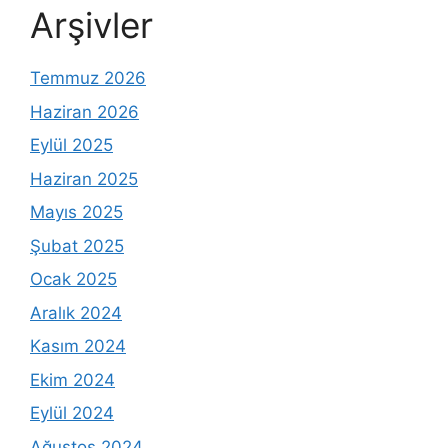
Arşivler
Temmuz 2026
Haziran 2026
Eylül 2025
Haziran 2025
Mayıs 2025
Şubat 2025
Ocak 2025
Aralık 2024
Kasım 2024
Ekim 2024
Eylül 2024
Ağustos 2024