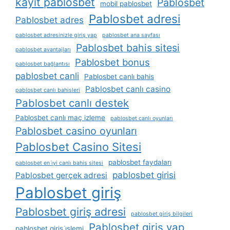
kayit pablosbet
Pablosbet
mobil pablosbet
Pablosbet adresi
Pablosbet adres
pablosbet adresinizle giriş yap
pablosbet ana sayfası
Pablosbet bahis sitesi
pablosbet avantajları
Pablosbet bonus
pablosbet bağlantısı
pablosbet canli
Pablosbet canlı bahis
Pablosbet canlı casino
pablosbet canlı bahisleri
Pablosbet canlı destek
Pablosbet canlı maç izleme
pablosbet canlı oyunları
Pablosbet casino oyunları
Pablosbet Casino Sitesi
pablosbet faydaları
pablosbet en i̇yi canlı bahis sitesi
pablosbet girisi
Pablosbet gerçek adresi
Pablosbet giriş
Pablosbet giriş adresi
pablosbet giriş bilgileri
Pablosbet giriş yap
pablosbet giriş i̇şlemi