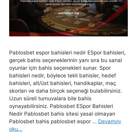
Pablosbet espor bahisleri nedir ESpor bahisleri,
gerçek bahis seçeneklerinin yanı sıra bu sanal
oyunlar için bahis seçenekleri sunar. Spor
bahisleri nedir, böylece tekli bahisler, hedef
bahisleri, alt/üst bahisleri, handikaplar, maç
skorları ve daha birçok seçeneği bulabilirsiniz.
Uzun süreli turnuvalara bile bahis
oynayabilirsiniz. Pablosbet ESpor Bahisleri
Nedir Pablosbet bahis sitesi yasal olmayan
Pablosbet bahis pablosbet espor …
Devamını
oku…