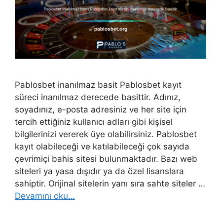
Pablosbet inanılmaz basit Pablosbet kayıt
süreci inanılmaz derecede basittir. Adınız,
soyadınız, e-posta adresiniz ve her site için
tercih ettiğiniz kullanıcı adları gibi kişisel
bilgilerinizi vererek üye olabilirsiniz. Pablosbet
kayıt olabileceği ve katılabileceği çok sayıda
çevrimiçi bahis sitesi bulunmaktadır. Bazı web
siteleri ya yasa dışıdır ya da özel lisanslara
sahiptir. Orijinal sitelerin yanı sıra sahte siteler …
Devamını oku…