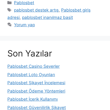
Kategoriler
Pablosbet
Etiketler
pablosbet destek artış
,
Pablosbet giriş
adresi
,
pablosbet i̇nanılmaz basit
Yorum yap
Son Yazılar
Pablosbet Casino Severler
Pablosbet Loto Oyunları
Pablosbet Şikayet İncelemesi
Pablosbet Ödeme Yöntemleri
Pablosbet İçerik Kullanımı
Pablosbet Güvenilirlik Şikayet