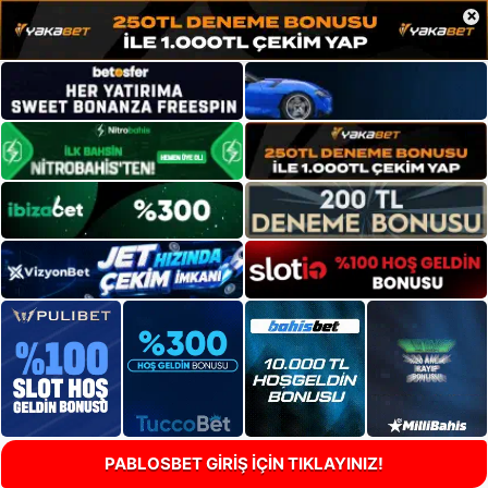
×
PABLOSBET GİRİŞ İÇİN TIKLAYINIZ!