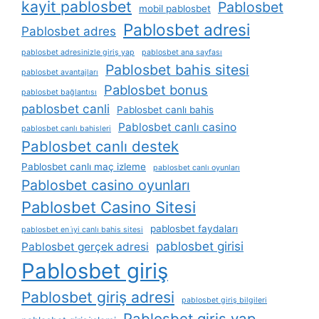
kayit pablosbet
Pablosbet
mobil pablosbet
Pablosbet adresi
Pablosbet adres
pablosbet adresinizle giriş yap
pablosbet ana sayfası
Pablosbet bahis sitesi
pablosbet avantajları
Pablosbet bonus
pablosbet bağlantısı
pablosbet canli
Pablosbet canlı bahis
Pablosbet canlı casino
pablosbet canlı bahisleri
Pablosbet canlı destek
Pablosbet canlı maç izleme
pablosbet canlı oyunları
Pablosbet casino oyunları
Pablosbet Casino Sitesi
pablosbet faydaları
pablosbet en i̇yi canlı bahis sitesi
pablosbet girisi
Pablosbet gerçek adresi
Pablosbet giriş
Pablosbet giriş adresi
pablosbet giriş bilgileri
Pablosbet giriş yap