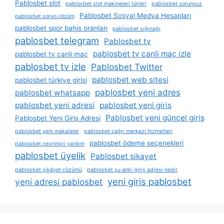
Pablosbet slot
pablosbet slot makineleri türleri
pablosbet sorunsuz
Pablosbet Sosyal Medya Hesapları
pablosbet sorun çözüm
pablosbet spor bahis oranları
pablosbet sığınağı
pablosbet telegram
Pablosbet tv
pablosbet tv canli maç izle
pablosbet tv canli maç
pablosbet tv izle
Pablosbet Twitter
pablosbet web sitesi
pablosbet türkiye girişi
pablosbet yeni adres
pablosbet whatsapp
pablosbet yeni adresi
pablosbet yeni giris
Pablosbet yeni güncel giriş
Pablosbet Yeni Giriş Adresi
pablosbet yeni makaleler
pablosbet çağrı merkezi hizmetleri
pablosbet ödeme seçenekleri
pablosbet çevrimiçi yardım
pablosbet üyelik
Pablosbet şikayet
pablosbet şikâyet çözümü
pablosbet şu anki giriş adresi nedir
yeni giris pablosbet
yeni adresi pablosbet