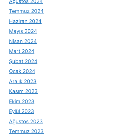
Ağustos 2024
Temmuz 2024
Haziran 2024
Mayıs 2024
Nisan 2024
Mart 2024
Şubat 2024
Ocak 2024
Aralık 2023
Kasım 2023
Ekim 2023
Eylül 2023
Ağustos 2023
Temmuz 2023