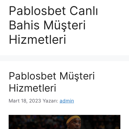
Pablosbet Canlı
Bahis Müşteri
Hizmetleri
Pablosbet Müşteri
Hizmetleri
Mart 18, 2023
Yazarı:
admin