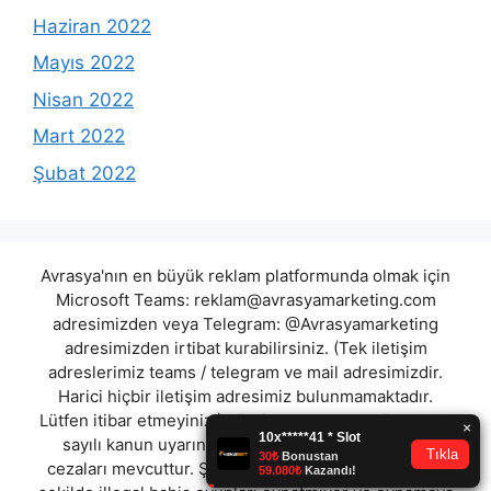
Haziran 2022
Mayıs 2022
Nisan 2022
Mart 2022
Şubat 2022
Avrasya'nın en büyük reklam platformunda olmak için
Microsoft Teams:
reklam@avrasyamarketing.com
adresimizden veya Telegram: @Avrasyamarketing
adresimizden irtibat kurabilirsiniz. (Tek iletişim
adreslerimiz teams / telegram ve mail adresimizdir.
Harici hiçbir iletişim adresimiz bulunmamaktadır.
Lütfen itibar etmeyiniz.) Türkiye yasalarına göre 7258
sayılı kanun uyarınca yasa dışı bahis oynamanın
cezaları mevcuttur. Şu an bulunduğunuz site hiç bir