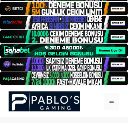
İçeriğe
atla
Menü