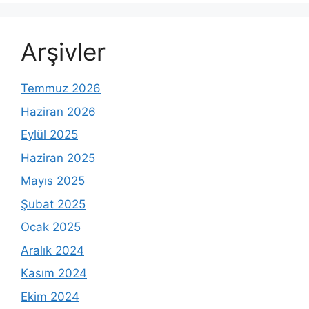
Arşivler
Temmuz 2026
Haziran 2026
Eylül 2025
Haziran 2025
Mayıs 2025
Şubat 2025
Ocak 2025
Aralık 2024
Kasım 2024
Ekim 2024