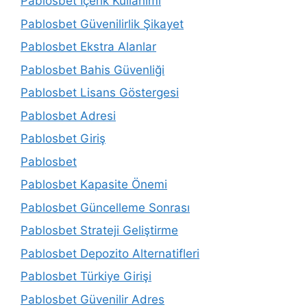
Pablosbet İçerik Kullanımı
Pablosbet Güvenilirlik Şikayet
Pablosbet Ekstra Alanlar
Pablosbet Bahis Güvenliği
Pablosbet Lisans Göstergesi
Pablosbet Adresi
Pablosbet Giriş
Pablosbet
Pablosbet Kapasite Önemi
Pablosbet Güncelleme Sonrası
Pablosbet Strateji Geliştirme
Pablosbet Depozito Alternatifleri
Pablosbet Türkiye Girişi
Pablosbet Güvenilir Adres