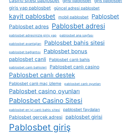
casino sitesi pablosbet
girisi pablosbet
giris pablosbet
giris yap pablosbet
güncel adresi pablosbet
kayit pablosbet
Pablosbet
mobil pablosbet
Pablosbet adresi
Pablosbet adres
pablosbet adresinizle giriş yap
pablosbet ana sayfası
Pablosbet bahis sitesi
pablosbet avantajları
Pablosbet bonus
pablosbet bağlantısı
pablosbet canli
Pablosbet canlı bahis
Pablosbet canlı casino
pablosbet canlı bahisleri
Pablosbet canlı destek
Pablosbet canlı maç izleme
pablosbet canlı oyunları
Pablosbet casino oyunları
Pablosbet Casino Sitesi
pablosbet faydaları
pablosbet en i̇yi canlı bahis sitesi
pablosbet girisi
Pablosbet gerçek adresi
Pablosbet giriş