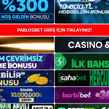
PABLOSBET GİRİŞ İÇİN TIKLAYINIZ!