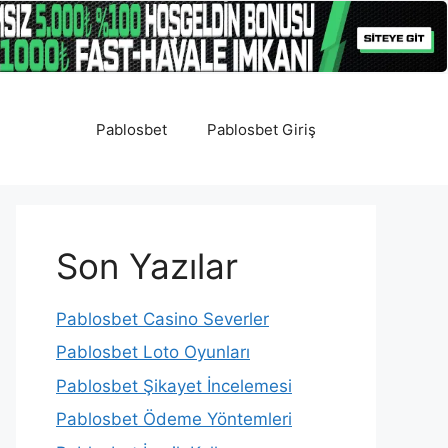
Pablosbet
Pablosbet Giriş
Son Yazılar
Pablosbet Casino Severler
Pablosbet Loto Oyunları
Pablosbet Şikayet İncelemesi
Pablosbet Ödeme Yöntemleri