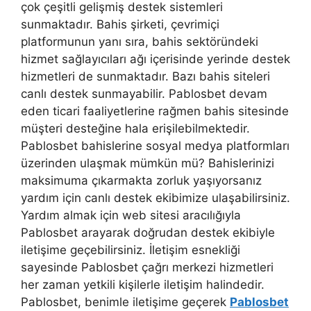
çok çeşitli gelişmiş destek sistemleri
sunmaktadır. Bahis şirketi, çevrimiçi
platformunun yanı sıra, bahis sektöründeki
hizmet sağlayıcıları ağı içerisinde yerinde destek
hizmetleri de sunmaktadır. Bazı bahis siteleri
canlı destek sunmayabilir. Pablosbet devam
eden ticari faaliyetlerine rağmen bahis sitesinde
müşteri desteğine hala erişilebilmektedir.
Pablosbet bahislerine sosyal medya platformları
üzerinden ulaşmak mümkün mü? Bahislerinizi
maksimuma çıkarmakta zorluk yaşıyorsanız
yardım için canlı destek ekibimize ulaşabilirsiniz.
Yardım almak için web sitesi aracılığıyla
Pablosbet arayarak doğrudan destek ekibiyle
iletişime geçebilirsiniz. İletişim esnekliği
sayesinde Pablosbet çağrı merkezi hizmetleri
her zaman yetkili kişilerle iletişim halindedir.
Pablosbet, benimle iletişime geçerek
Pablosbet