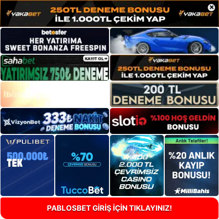
×
PABLOSBET GİRİŞ İÇİN TIKLAYINIZ!