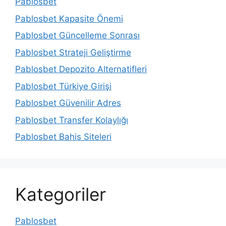
Pablosbet
Pablosbet Kapasite Önemi
Pablosbet Güncelleme Sonrası
Pablosbet Strateji Geliştirme
Pablosbet Depozito Alternatifleri
Pablosbet Türkiye Girişi
Pablosbet Güvenilir Adres
Pablosbet Transfer Kolaylığı
Pablosbet Bahis Siteleri
Kategoriler
Pablosbet