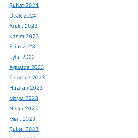
Şubat 2024
Ocak 2024
Aralık 2023
Kasım 2023
Ekim 2023
Eylül 2023
Ağustos 2023
Temmuz 2023
Haziran 2023
Mayıs 2023
Nisan 2023
Mart 2023
Şubat 2023