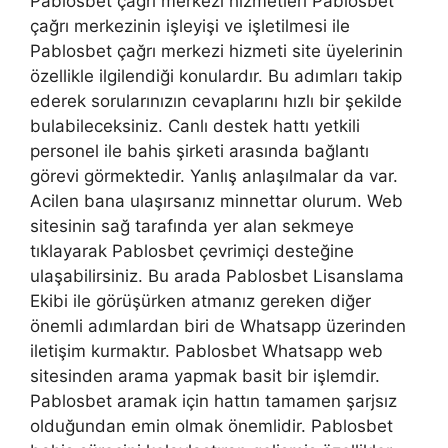
Pablosbet çağrı merkezi hizmetleri Pablosbet
çağrı merkezinin işleyişi ve işletilmesi ile
Pablosbet çağrı merkezi hizmeti site üyelerinin
özellikle ilgilendiği konulardır. Bu adımları takip
ederek sorularınızın cevaplarını hızlı bir şekilde
bulabileceksiniz. Canlı destek hattı yetkili
personel ile bahis şirketi arasında bağlantı
görevi görmektedir. Yanlış anlaşılmalar da var.
Acilen bana ulaşırsanız minnettar olurum. Web
sitesinin sağ tarafında yer alan sekmeye
tıklayarak Pablosbet çevrimiçi desteğine
ulaşabilirsiniz. Bu arada Pablosbet Lisanslama
Ekibi ile görüşürken atmanız gereken diğer
önemli adımlardan biri de Whatsapp üzerinden
iletişim kurmaktır. Pablosbet Whatsapp web
sitesinden arama yapmak basit bir işlemdir.
Pablosbet aramak için hattın tamamen şarjsız
olduğundan emin olmak önemlidir. Pablosbet