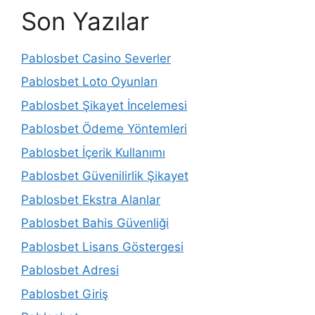
Son Yazılar
Pablosbet Casino Severler
Pablosbet Loto Oyunları
Pablosbet Şikayet İncelemesi
Pablosbet Ödeme Yöntemleri
Pablosbet İçerik Kullanımı
Pablosbet Güvenilirlik Şikayet
Pablosbet Ekstra Alanlar
Pablosbet Bahis Güvenliği
Pablosbet Lisans Göstergesi
Pablosbet Adresi
Pablosbet Giriş