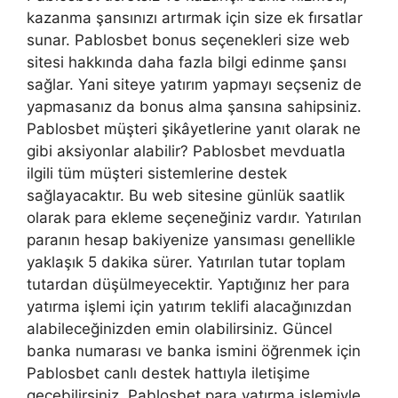
kazanma şansınızı artırmak için size ek fırsatlar
sunar. Pablosbet bonus seçenekleri size web
sitesi hakkında daha fazla bilgi edinme şansı
sağlar. Yani siteye yatırım yapmayı seçseniz de
yapmasanız da bonus alma şansına sahipsiniz.
Pablosbet müşteri şikâyetlerine yanıt olarak ne
gibi aksiyonlar alabilir? Pablosbet mevduatla
ilgili tüm müşteri sistemlerine destek
sağlayacaktır. Bu web sitesine günlük saatlik
olarak para ekleme seçeneğiniz vardır. Yatırılan
paranın hesap bakiyenize yansıması genellikle
yaklaşık 5 dakika sürer. Yatırılan tutar toplam
tutardan düşülmeyecektir. Yaptığınız her para
yatırma işlemi için yatırım teklifi alacağınızdan
alabileceğinizden emin olabilirsiniz. Güncel
banka numarası ve banka ismini öğrenmek için
Pablosbet canlı destek hattıyla iletişime
geçebilirsiniz. Pablosbet para yatırma işlemiyle