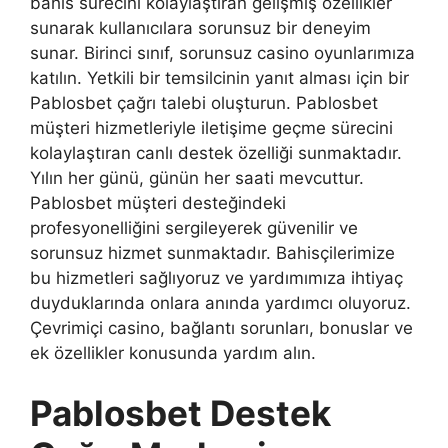
bahis sürecini kolaylaştıran gelişmiş özellikler
sunarak kullanıcılara sorunsuz bir deneyim
sunar. Birinci sınıf, sorunsuz casino oyunlarımıza
katılın. Yetkili bir temsilcinin yanıt alması için bir
Pablosbet çağrı talebi oluşturun. Pablosbet
müşteri hizmetleriyle iletişime geçme sürecini
kolaylaştıran canlı destek özelliği sunmaktadır.
Yılın her günü, günün her saati mevcuttur.
Pablosbet müşteri desteğindeki
profesyonelliğini sergileyerek güvenilir ve
sorunsuz hizmet sunmaktadır. Bahisçilerimize
bu hizmetleri sağlıyoruz ve yardımımıza ihtiyaç
duyduklarında onlara anında yardımcı oluyoruz.
Çevrimiçi casino, bağlantı sorunları, bonuslar ve
ek özellikler konusunda yardım alın.
Pablosbet Destek