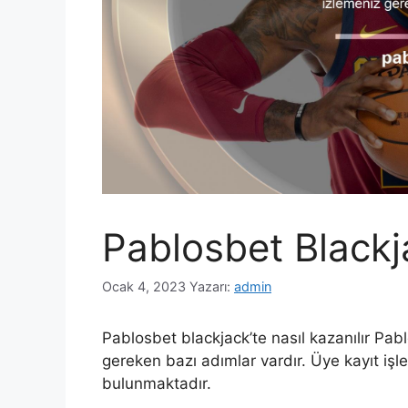
Pablosbet Blackja
Ocak 4, 2023
Yazarı:
admin
Pablosbet blackjack’te nasıl kazanılır Pab
gereken bazı adımlar vardır. Üye kayıt işl
bulunmaktadır.