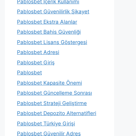
Pablosbet İçerik Kullanımı
Pablosbet Güvenilirlik Şikayet
Pablosbet Ekstra Alanlar
Pablosbet Bahis Güvenliği
Pablosbet Lisans Göstergesi
Pablosbet Adresi
Pablosbet Giriş
Pablosbet
Pablosbet Kapasite Önemi
Pablosbet Güncelleme Sonrası
Pablosbet Strateji Geliştirme
Pablosbet Depozito Alternatifleri
Pablosbet Türkiye Girişi
Pablosbet Güvenilir Adres