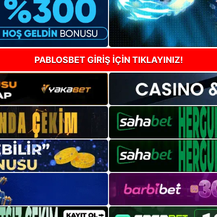
PABLOSBET GİRİŞ İÇİN TIKLAYINIZ!