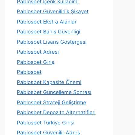
Pablosbet İçerik Kullanımı
Pablosbet Güvenilirlik Şikayet
Pablosbet Ekstra Alanlar
Pablosbet Bahis Güvenliği
Pablosbet Lisans Göstergesi
Pablosbet Adresi
Pablosbet Giriş
Pablosbet
Pablosbet Kapasite Önemi
Pablosbet Güncelleme Sonrası
Pablosbet Strateji Geliştirme
Pablosbet Depozito Alternatifleri
Pablosbet Türkiye Girişi
Pablosbet Güvenilir Adres