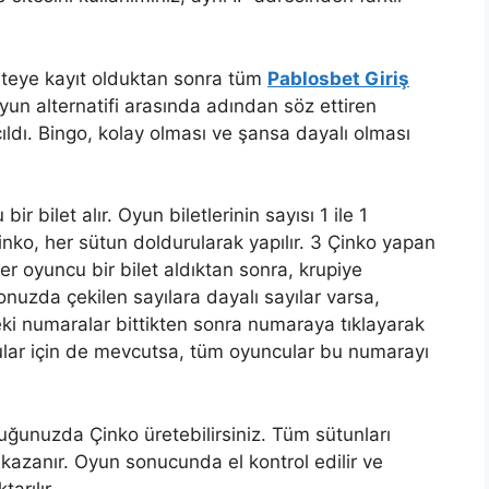
siteye kayıt olduktan sonra tüm
Pablosbet Giriş
 oyun alternatifi arasında adından söz ettiren
çıldı. Bingo, kolay olması ve şansa dayalı olması
 bilet alır. Oyun biletlerinin sayısı 1 ile 1
inko, her sütun doldurularak yapılır. 3 Çinko yapan
 oyuncu bir bilet aldıktan sonra, krupiye
nuzda çekilen sayılara dayalı sayılar varsa,
deki numaralar bittikten sonra numaraya tıklayarak
ular için de mevcutsa, tüm oyuncular bu numarayı
uğunuzda Çinko üretebilirsiniz. Tüm sütunları
azanır. Oyun sonucunda el kontrol edilir ve
arılır.