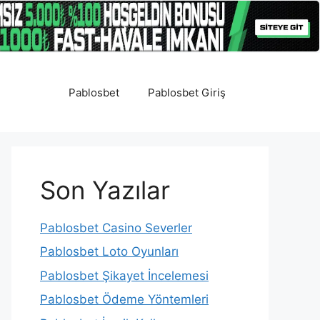
Pablosbet
Pablosbet Giriş
Son Yazılar
Pablosbet Casino Severler
Pablosbet Loto Oyunları
Pablosbet Şikayet İncelemesi
Pablosbet Ödeme Yöntemleri